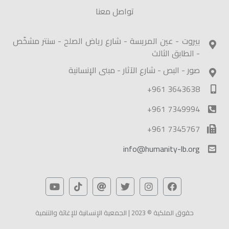
تواصل معنا
بيروت - عين المريسة - شارع رياض الصلح - سنتر مشخّص
- الطابق الثالث
صور - البص - شارع الآثار - مبنى الإنسانية
+961 3643638
+961 7349994
+961 7345767
info@humanity-lb.org
حقوق الملكية © 2023 | الجمعية الإنسانية للإغاثة والتنمية