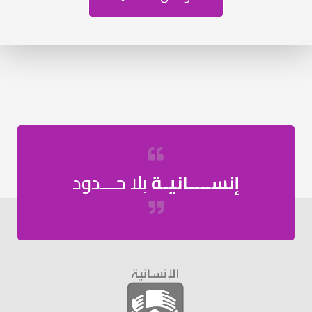
إنســــانيـة
بلا حـــدود