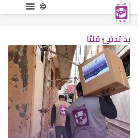
يدٌ تدفئ قلبًا