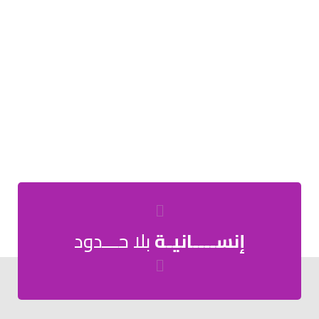
إنســــانيـة
بلا حـــدود