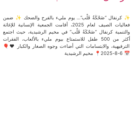
✨ كرنفال “ضَحْكَةُ قَلْب”… يوم مليء بالفرح والضحك ✨ ضمن
فعاليات الصيف لعام 2025، أقامت الجمعية الإنسانية للإغاثة
والتنمية كرنفال “ضَحْكَةُ قَلْب” في مخيم الرشيدية، حيث اجتمع
أكثر من 500 طفل للاستمتاع بيوم مليء بالألعاب، الفقرات
الترفيهية، والابتسامات التي أضاءت وجوه الصغار والكبار ❤️🎈
📅 6-8-2025📍 مخيم الرشيدية