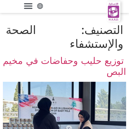
التصنيف:
الصحة
والإستشفاء
توزيع حليب وحفاضات في مخيم
البص