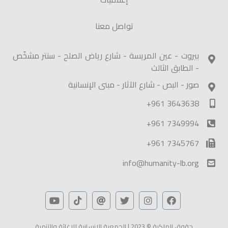
تواصل معنا
بيروت - عين المريسة - شارع رياض الصلح - سنتر مشخّص
- الطابق الثالث
صور - البص - شارع الآثار - مبنى الإنسانية
+961 3643638
+961 7349994
+961 7345767
info@humanity-lb.org
حقوق الملكية © 2023 | الجمعية الإنسانية للإغاثة والتنمية