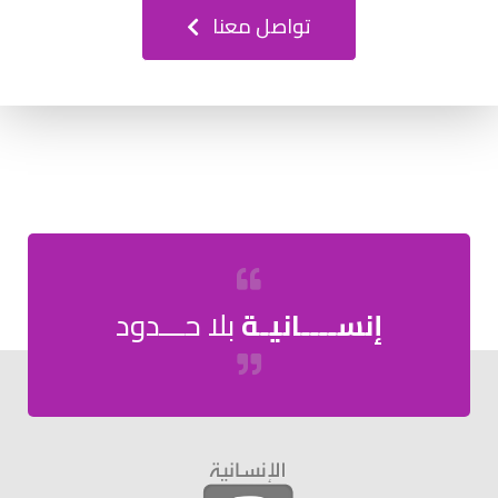
تواصل معنا
إنســــانيـة
بلا حـــدود