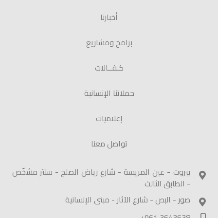
أخبارنا
برامج ومشاريع
كـفــالات
حملاتنا الإنسانية
إعلاميات
تواصل معنا
بيروت - عين المريسة - شارع رياض الصلح - سنتر مشخّص
- الطابق الثالث
صور - البص - شارع الآثار - مبنى الإنسانية
+961 3643638