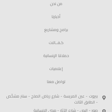
من نحن
أخبارنا
برامج ومشاريع
كـفــالات
حملاتنا الإنسانية
إعلاميات
تواصل معنا
بيروت - عين المريسة - شارع رياض الصلح - سنتر مشخّص
- الطابق الثالث
صور - البص - شارع الآثار - مبنى الإنسانية